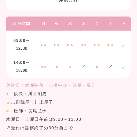
診療時間
月
火
水
木
金
土
日
09:00～
●
▲
●
▲
●
▲
●
■
●
▲
●
▲
／
12:30
14:00～
●
■
●
▲
／
●
／
／
18:00
休診日：木曜午後・土曜午後・日曜・祝日
●
...院長：川上剛史
▲
...副院長：川上厚子
■
...医師：長尾弘子
木曜日、土曜日午前は9:00～13:00
※受付は診察終了の30分前まで