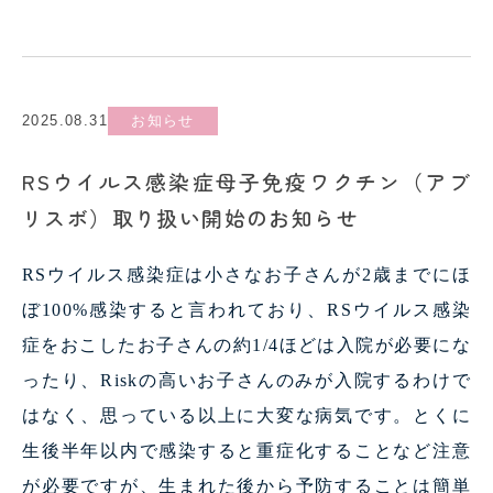
2025.08.31
お知らせ
RSウイルス感染症母子免疫ワクチン（アブ
リスボ）取り扱い開始のお知らせ
RSウイルス感染症は小さなお子さんが
2
歳までにほ
ぼ
100%
感染すると言われており、
RS
ウイルス感染
症をおこしたお子さんの約
1/4
ほどは入院が必要にな
ったり、
Risk
の高いお子さんのみが入院するわけで
はなく、
思っている以上に大変な病気です。とくに
生後半年以内で感染すると重症化することなど注意
が必要ですが、生まれた
後から予防することは簡単